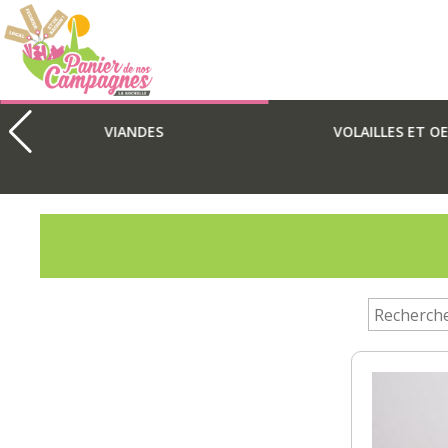
Panier
de
nos
campagnes
VIANDES
VOLAILLES ET O