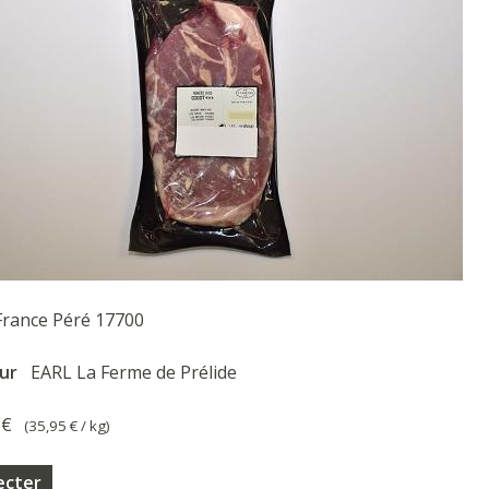
France Péré 17700
eur
EARL La Ferme de Prélide
 €
(
35,95 €
/ kg)
ecter