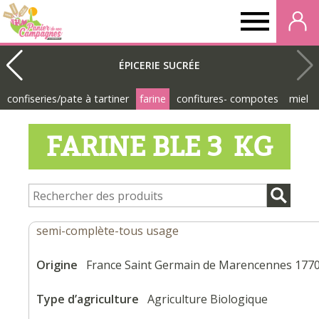
Panier
de
ÉPICERIE SUCRÉE
confiseries/pate à tartiner
farine
confitures- compotes
miel
nos
FARINE BLE 3 KG
campagnes
semi-complète-tous usage
Origine
France Saint Germain de Marencennes 177
Type d’agriculture
Agriculture Biologique