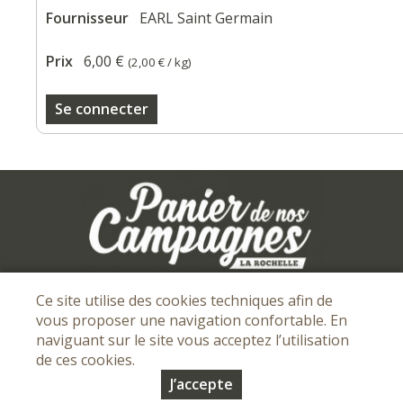
Fournisseur
EARL Saint Germain
Prix
6,00 €
(
2,00 €
/ kg)
Se connecter
Mentions légales
I
Conditions Générales de vente
I
Ce site utilise des cookies techniques afin de
vous proposer une navigation confortable. En
Protection des données personnelles
naviguant sur le site vous acceptez l’utilisation
de ces cookies.
© Copyright 2026 - Panier de nos campagnes - Tous droits
J’accepte
réservés - Conception :
Sarl Dynapse