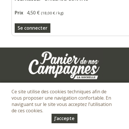
Prix
4,50 €
(
18,00 €
/ kg)
Se connecter
Mentions légales
I
Conditions Générales de vente
I
Ce site utilise des cookies techniques afin de
Protection des données personnelles
vous proposer une navigation confortable. En
naviguant sur le site vous acceptez l’utilisation
© Copyright 2026 - Panier de nos campagnes - Tous droits
de ces cookies.
réservés - Conception :
Sarl Dynapse
J’accepte