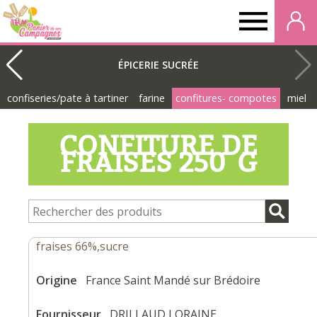
Panier
de
ÉPICERIE SUCRÉE
confiseries/pate à tartiner
farine
confitures- compotes
miel
nos
CONFITURE DE
campagnes
FRAISES 250 G
fraises 66%,sucre
Origine
France Saint Mandé sur Brédoire
Fournisseur
DRILLAUD LORAINE