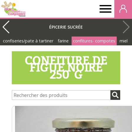
Panier
de
ÉPICERIE SUCRÉE
confiseries/pate à tartiner
farine
confitures- compotes
miel
nos
CONFITURE DE
campagnes
FIGUE NOIRE
250 G