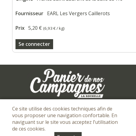
Fournisseur
EARL Les Vergers Caillerots
Prix
5,20 €
(
6,93 €
/ kg)
Se connecter
Mentions légales
I
Conditions Générales de vente
I
Ce site utilise des cookies techniques afin de
vous proposer une navigation confortable. En
Protection des données personnelles
naviguant sur le site vous acceptez l’utilisation
de ces cookies.
© Copyright 2026 - Panier de nos campagnes - Tous droits