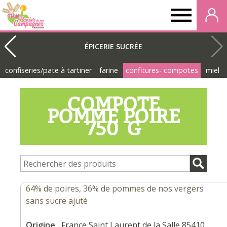
Panier
de
ÉPICERIE SUCRÉE
confiseries/pate à tartiner
farine
confitures- compotes
miel
nos
COMPOTE
campagnes
POMME POIRE
750 G
64% de poires, 36% de pommes de nos vergers
sans sucre ajuté
Origine
France Saint Laurent de la Salle 85410