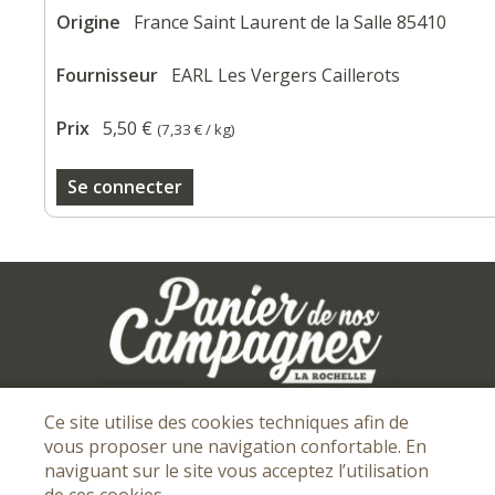
Origine
France Saint Laurent de la Salle 85410
Fournisseur
EARL Les Vergers Caillerots
Prix
5,50 €
(
7,33 €
/ kg)
Se connecter
Mentions légales
I
Conditions Générales de vente
I
Ce site utilise des cookies techniques afin de
vous proposer une navigation confortable. En
Protection des données personnelles
naviguant sur le site vous acceptez l’utilisation