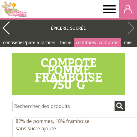
Panier
de
ÉPICERIE SUCRÉE
confiseries/pate à tartiner
farine
confitures- compotes
miel
nos
COMPOTE
campagnes
POMME
FRAMBOISE
750 G
82% de pommes, 18% framboise
sans sucre ajouté