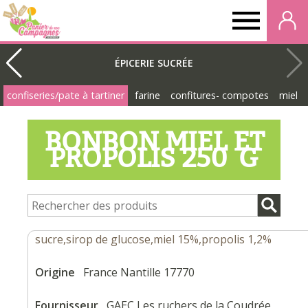
Panier
de
ÉPICERIE SUCRÉE
confiseries/pate à tartiner
farine
confitures- compotes
miel
nos
BONBON MIEL ET
campagnes
PROPOLIS 250 G
sucre,sirop de glucose,miel 15%,propolis 1,2%
Origine
France Nantille 17770
Fournisseur
GAEC Les ruchers de la Coudrée