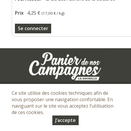
Prix
4,25 €
(
17,00 €
/ kg)
Se connecter
Mentions légales
I
Conditions Générales de vente
I
Ce site utilise des cookies techniques afin de
Protection des données personnelles
vous proposer une navigation confortable. En
naviguant sur le site vous acceptez l’utilisation
© Copyright 2026 - Panier de nos campagnes - Tous droits
de ces cookies.
réservés - Conception :
Sarl Dynapse
J’accepte